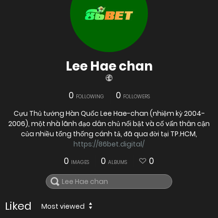
Lee Hae chan
0
0
FOLLOWING
FOLLOWERS
Cựu Thủ tướng Hàn Quốc Lee Hae-chan (nhiệm kỳ 2004-
2006), một nhà lãnh đạo dân chủ nổi bật và cố vấn thân cận
của nhiều tổng thống cánh tả, đã qua đời tại TP.HCM,
https://86bet.digital/
0
0
0
IMAGES
ALBUMS
Liked
Most viewed