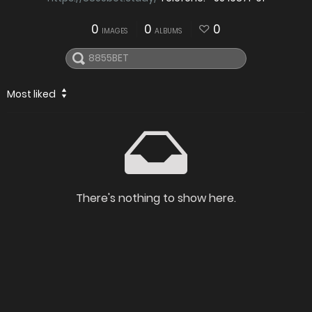
0
0
0
IMAGES
ALBUMS
Most liked
There's nothing to show here.