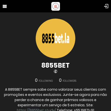
8855BET
0
0
FOLLOWING
FOLLOWERS
A 8855BET sempre sabe como valorizar seus clientes com
promoções e eventos exclusivos. Junte-se agora para não
perder a chance de ganhar prêmios valiosos e
experimentar um serviço de 5 estrelas. Site:
https://8855bet.study/
Telefone: +55 19871-91