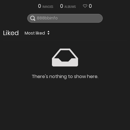
0
0
0
IMAGES
ALBUMS
Liked
Most liked
There's nothing to show here.