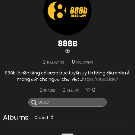
888B
0
0
FOLLOWING
FOLLOWERS
888b là nền tảng cá cược trực tuyến uy tín hàng đầu châu Á,
mang đến cho người chơi Việt ..
https://888b.law/
0
0
0
IMAGES
ALBUMS
Albums
Oldest