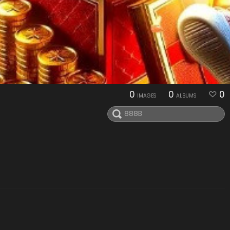
0
0
0
IMAGES
ALBUMS