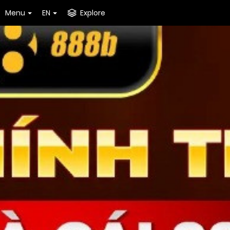
Menu
EN
Explore