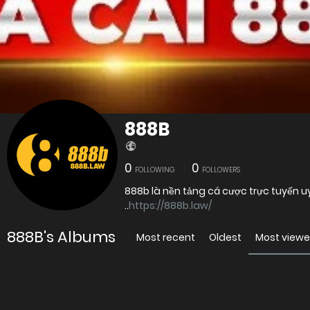
888B
0
0
FOLLOWING
FOLLOWERS
888b là nền tảng cá cược trực tuyến u
..
https://888b.law/
888B's Albums
Most recent
Oldest
Most view