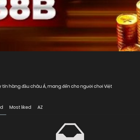
y tín hàng đầu châu Á, mang đến cho người chơi Việt
ed
Most liked
AZ