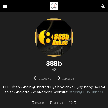
888b
0
0
FOLLOWING
FOLLOWERS
888B là thương hiệu nhà cái uy tín và chất lượng hàng đầu tại
thị trường cá cược Việt Nam. Website:
https://888b-link.cc/
0
0
0
IMAGES
ALBUMS