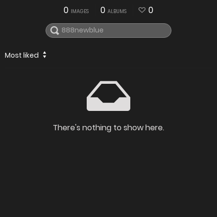
0
0
0
IMAGES
ALBUMS
Most liked
There's nothing to show here.