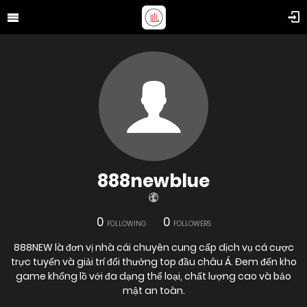
888newblue
0
0
FOLLOWING
FOLLOWERS
888NEW là đơn vị nhà cái chuyên cung cấp dịch vụ cá cược
trực tuyến và giải trí đổi thưởng top đầu châu Á. Đem đến kho
game khổng lồ với đa dạng thể loại, chất lượng cao và bảo
mật an toàn.