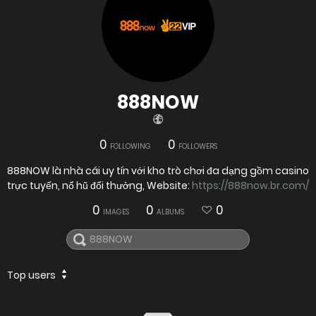
888NOW
0
0
FOLLOWING
FOLLOWERS
888NOW là nhà cái uy tín với kho trò chơi đa dạng gồm casino
trực tuyến, nổ hũ đổi thưởng, Website:
https://888now.br.com/
0
0
0
IMAGES
ALBUMS
Top users