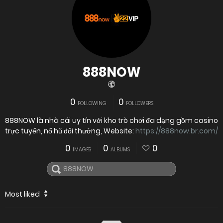
888NOW
0
0
FOLLOWING
FOLLOWERS
888NOW là nhà cái uy tín với kho trò chơi đa dạng gồm casino
trực tuyến, nổ hũ đổi thưởng, Website:
https://888now.br.com/
0
0
0
IMAGES
ALBUMS
Most liked