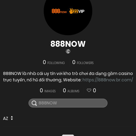
888NOW
0
0
FOLLOWING
FOLLOWERS
888NOW là nhà cái uy tín với kho trò chơi đa dạng gồm casino
trực tuyến, nổ hũ đổi thưởng, Website:
https://888now.br.com/
0
0
0
IMAGES
ALBUMS
AZ