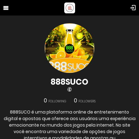
888SUCO
0
0
FOLLOWING
FOLLOWERS
888SUCO é uma plataforma online de entretenimento
digital e apostas que oferece aos usuários uma experiência
emocionante no mundo dos jogos pela internet. No site
você encontra uma variedade de opções de jogos
interativos e modalidades de apostas qu