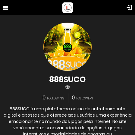
888SUCO
0
0
FOLLOWING
FOLLOWERS
888SUCO é uma plataforma online de entretenimento
digital e apostas que oferece aos usuários uma experiência
emocionante no mundo dos jogos pela internet. No site
você encontra uma variedade de opções de jogos
interativos e modalidades de apostas qu