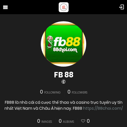
FB 88
0
0
FOLLOWING
FOLLOWERS
FB88 là nhà cái cá cược thể thao và casino trực tuyến uy tín
nhất Việt Nam và Châu Á hiện nay. FB88
https://88choi.com/
0
0
0
IMAGES
ALBUMS