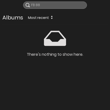
Albums
Most recent
There's nothing to show here.