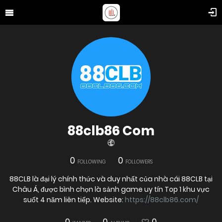
88clb86 Com
0
0
FOLLOWING
FOLLOWERS
88CLB là đại lý chính thức và duy nhất của nhà cái 88CLB tại
Châu Á, được bình chọn là sảnh game uy tín Top 1 khu vực
suốt 4 năm liên tiếp. Website:
https://88clb86.com/