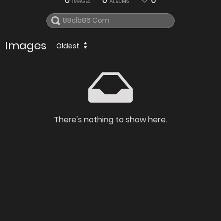
0
0
0
IMAGES
ALBUMS
Images
Oldest
There's nothing to show here.