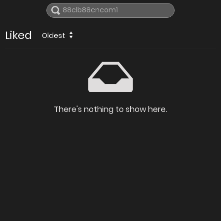
Liked
Oldest
There's nothing to show here.