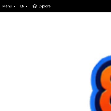
Menu
EN
Explore