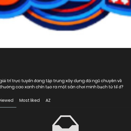
iải trí trực tuyến đang tập trung xây dựng đội ngũ chuyên về
rả thưởng cao xanh chín tạo ra một sân chơi minh bạch tử tế đ?
viewed
Most liked
AZ