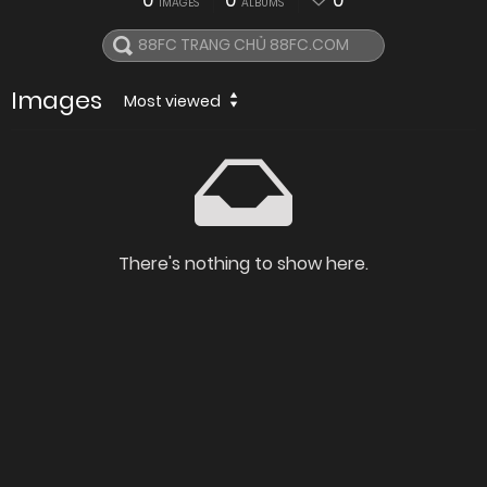
0
0
0
IMAGES
ALBUMS
Images
Most viewed
There's nothing to show here.