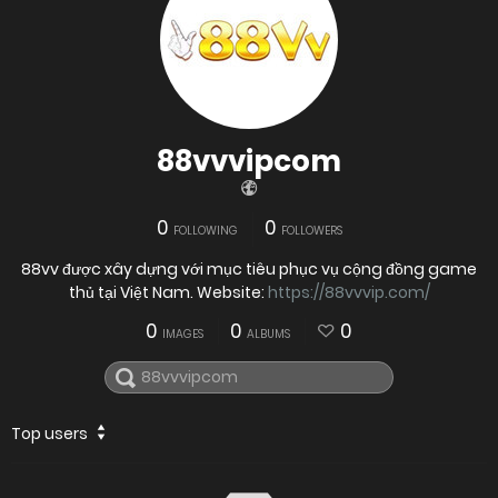
88vvvipcom
0
0
FOLLOWING
FOLLOWERS
88vv được xây dựng với mục tiêu phục vụ cộng đồng game
thủ tại Việt Nam. Website:
https://88vvvip.com/
0
0
0
IMAGES
ALBUMS
Top users