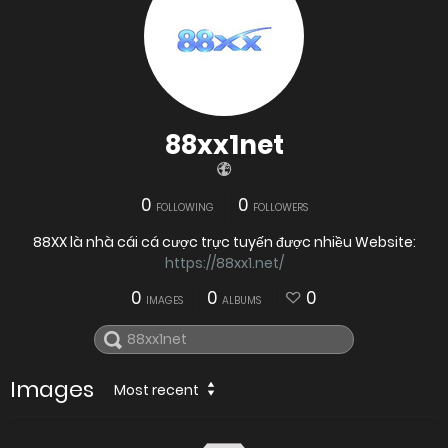
88xx1net
0
0
FOLLOWING
FOLLOWERS
88XX là nhà cái cá cược trực tuyến được nhiều Website:
https://88xx1.net/
0
0
0
IMAGES
ALBUMS
Images
Most recent