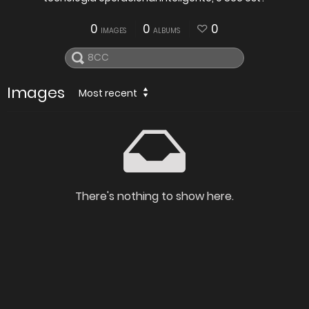
0
0
0
IMAGES
ALBUMS
Images
Most recent
There's nothing to show here.