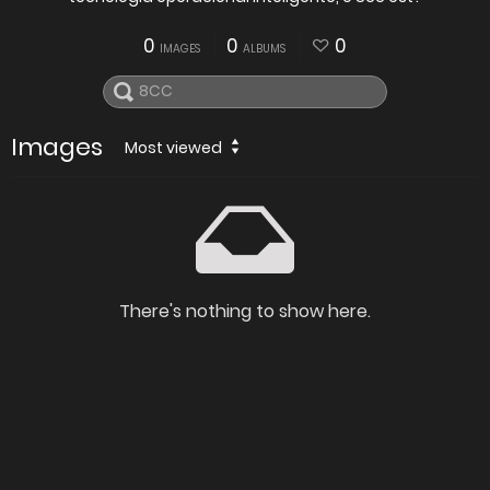
0
0
0
IMAGES
ALBUMS
Images
Most viewed
There's nothing to show here.