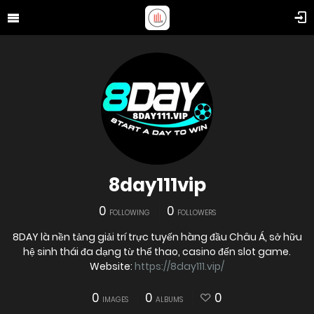
8day111vip
0
0
FOLLOWING
FOLLOWERS
8DAY là nền tảng giải trí trực tuyến hàng đầu Châu Á, sở hữu
hệ sinh thái đa dạng từ thể thao, casino đến slot game.
Website:
https://8day111.vip/
0
0
0
IMAGES
ALBUMS