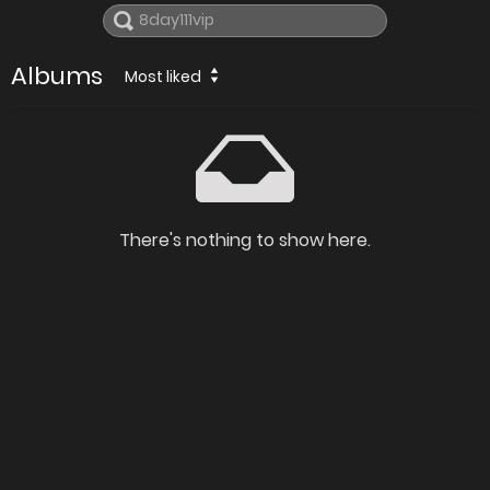
Albums
Most liked
There's nothing to show here.