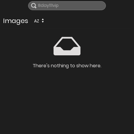
Images
AZ
There's nothing to show here.