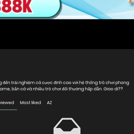
g đến trải nghiệm cá cược đỉnh cao với hệ thống trò chơi phong
game, bắn cá và nhiều trò chơi đổi thưởng hấp dẫn. Giao di??
viewed
Most liked
AZ