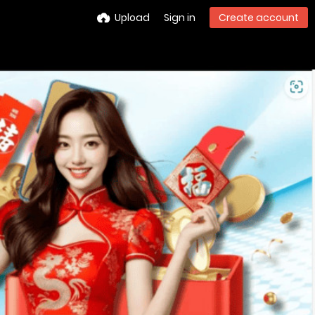
Upload
Sign in
Create account