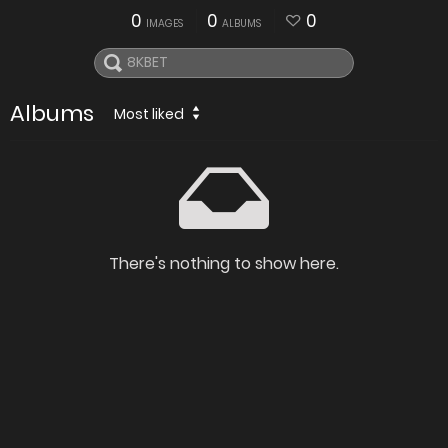
0
0
0
IMAGES
ALBUMS
Albums
Most liked
There's nothing to show here.