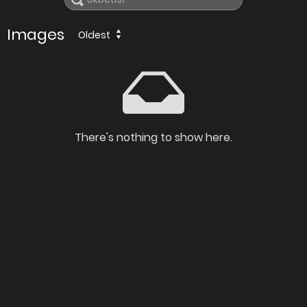
Images
Oldest
There's nothing to show here.