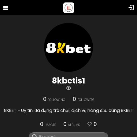
8kbetis1
0
0
FOLLOWING
FOLLOWERS
8KBET – Uy tín, đa dạng trò chơi, dịch vụ hàng đầu cùng 8KBET
0
0
0
IMAGES
ALBUMS