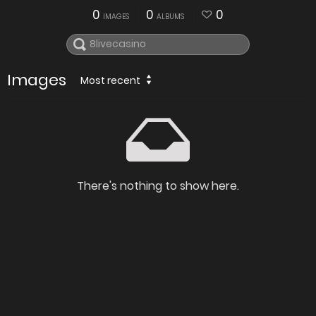
0
0
0
IMAGES
ALBUMS
Images
Most recent
There's nothing to show here.