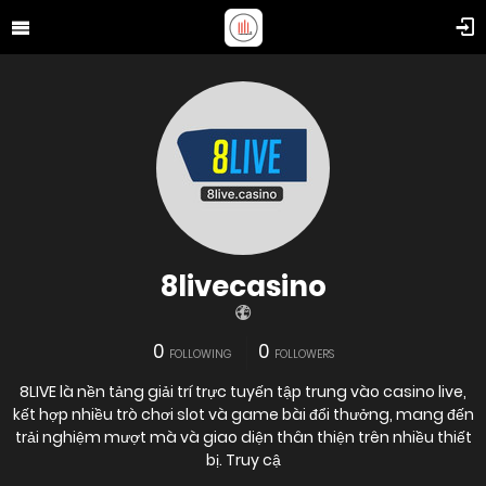
8livecasino
0
0
FOLLOWING
FOLLOWERS
8LIVE là nền tảng giải trí trực tuyến tập trung vào casino live,
kết hợp nhiều trò chơi slot và game bài đổi thưởng, mang đến
trải nghiệm mượt mà và giao diện thân thiện trên nhiều thiết
bị. Truy cậ