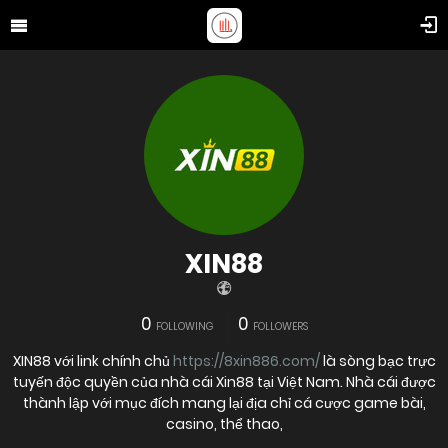
XIN88
0
0
FOLLOWING
FOLLOWERS
XIN88 với link chính chủ
https://8xin886.com/
là sòng bạc trực
tuyến độc quyền của nhà cái Xin88 tại Việt Nam. Nhà cái được
thành lập với mục đích mang lại địa chỉ cá cược game bài,
casino, thể thao,