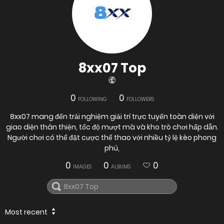
8xx07 Top
0
0
FOLLOWING
FOLLOWERS
8xx07 mang đến trải nghiệm giải trí trực tuyến toàn diện với
giao diện thân thiện, tốc độ mượt mà và kho trò chơi hấp dẫn.
Người chơi có thể đặt cược thể thao với nhiều tỷ lệ kèo phong
phú,
0
0
0
IMAGES
ALBUMS
Most recent