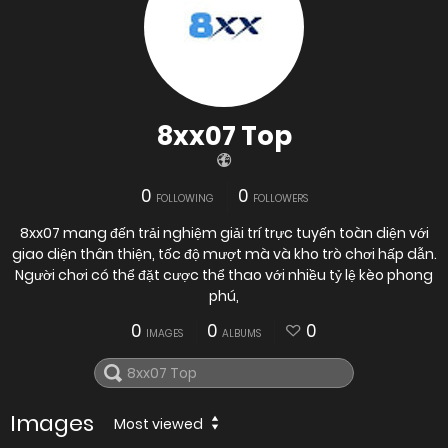
8xx07 Top
0
0
FOLLOWING
FOLLOWERS
8xx07 mang đến trải nghiệm giải trí trực tuyến toàn diện với
giao diện thân thiện, tốc độ mượt mà và kho trò chơi hấp dẫn.
Người chơi có thể đặt cược thể thao với nhiều tỷ lệ kèo phong
phú,
0
0
0
IMAGES
ALBUMS
Images
Most viewed