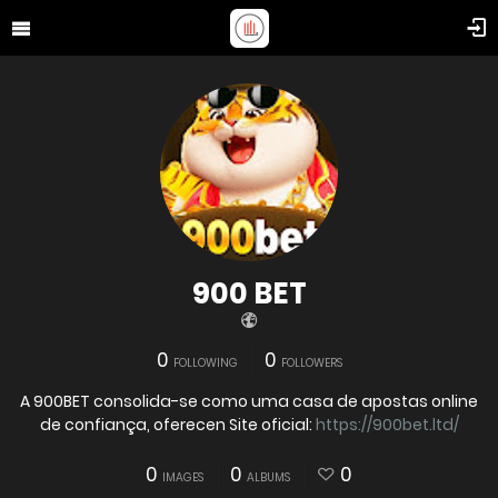
900 BET
0
0
FOLLOWING
FOLLOWERS
A 900BET consolida-se como uma casa de apostas online
de confiança, oferecen Site oficial:
https://900bet.ltd/
0
0
0
IMAGES
ALBUMS