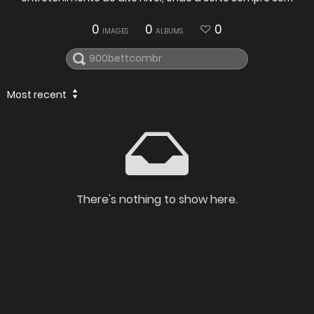
0
0
0
IMAGES
ALBUMS
Most recent
There's nothing to show here.