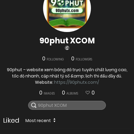
90phut XCOM
0
0
FOLLOWING
FOLLOWERS
90phut – website xem bóng đá trực tuyến chất lượng cao,
tốc độ nhanh, cập nhật tỷ số &amp; lịch thi đấu đầy đủ.
Website:
https://90phutx.com/
0
0
0
IMAGES
ALBUMS
Liked
Most recent