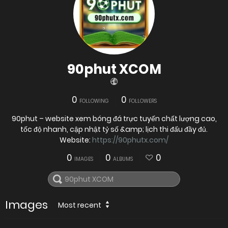
90phut XCOM
0
0
FOLLOWING
FOLLOWERS
90phut – website xem bóng đá trực tuyến chất lượng cao,
tốc độ nhanh, cập nhật tỷ số &amp; lịch thi đấu đầy đủ.
Website:
https://90phutx.com/
0
0
0
IMAGES
ALBUMS
Images
Most recent