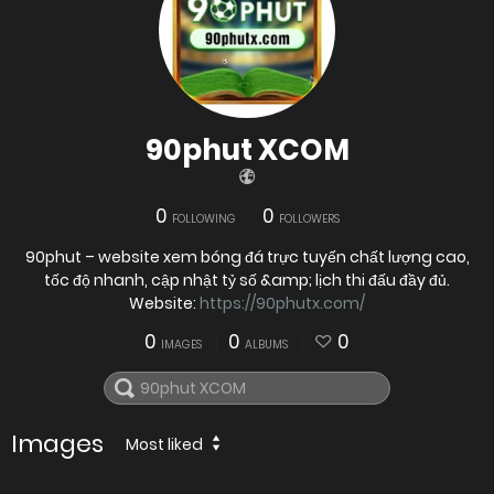
90phut XCOM
0
0
FOLLOWING
FOLLOWERS
90phut – website xem bóng đá trực tuyến chất lượng cao,
tốc độ nhanh, cập nhật tỷ số &amp; lịch thi đấu đầy đủ.
Website:
https://90phutx.com/
0
0
0
IMAGES
ALBUMS
Images
Most liked