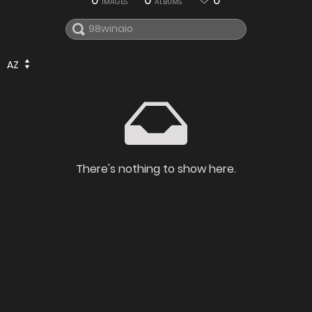
0
0
0
IMAGES
ALBUMS
AZ
There's nothing to show here.