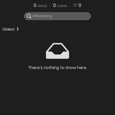
0
0
0
IMAGES
ALBUMS
Oldest
There's nothing to show here.