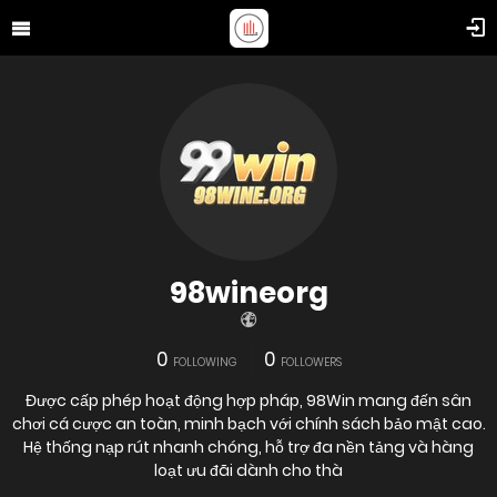
98wineorg
0
0
FOLLOWING
FOLLOWERS
Được cấp phép hoạt động hợp pháp, 98Win mang đến sân
chơi cá cược an toàn, minh bạch với chính sách bảo mật cao.
Hệ thống nạp rút nhanh chóng, hỗ trợ đa nền tảng và hàng
loạt ưu đãi dành cho thà