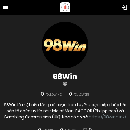
98Win
0
0
FOLLOWING
FOLLOWERS
98Win là một nền tảng cá cược trực tuyến được cấp phép bởi
các tổ chức uy tín như Isle of Man, PAGCOR (Philippines) và
Gambling Commission (UK). Nhờ có cơ sở
https://98winn.ink/