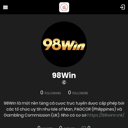
98Win
0
0
FOLLOWING
FOLLOWERS
98Win là một nền tảng cá cược trực tuyến được cấp phép bởi
các tổ chức uy tín như Isle of Man, PAGCOR (Philippines) và
Gambling Commission (UK). Nhờ có cơ sở
https://98winn.ink/