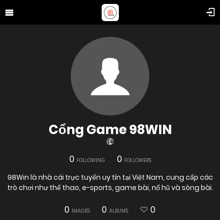
Cổng Game 98WIN
0
0
FOLLOWING
FOLLOWERS
98Win là nhà cái trực tuyến uy tín tại Việt Nam, cung cấp các
trò chơi như thể thao, e-sports, game bài, nổ hũ và sòng bài.
0
0
0
IMAGES
ALBUMS