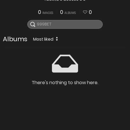
0
0
0
IMAGES
ALBUMS
Albums
Most liked
There's nothing to show here.