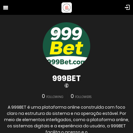
999BET
0
0
FOLLOWING
FOLLOWERS
A 999BET é uma plataforma online construída com foco
claro na estrutura do sistema e na operação estável. Por
meio de elementos interligados, como a plataforma online,
os sistemas digitais e a experiência do usuário, a 999BET
facilita o acesso e o