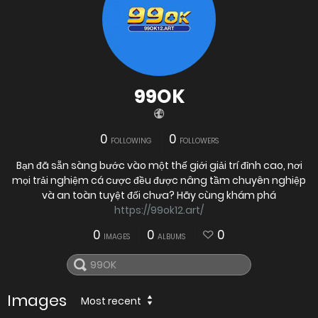
99OK
0
0
FOLLOWING
FOLLOWERS
Bạn đã sẵn sàng bước vào một thế giới giải trí đỉnh cao, nơi
mọi trải nghiệm cá cược đều được nâng tầm chuyên nghiệp
và an toàn tuyệt đối chưa? Hãy cùng khám phá
https://99ok12.art/
0
0
0
IMAGES
ALBUMS
Images
Most recent