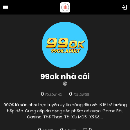
99ok nhà cái
0
0
FOLLOWING
FOLLOWERS
99OK là sân chơi trực tuyến uy tín hàng đầu với tỷ lệ trả hưởng
hấp dẫn. Cung cấp đa dạng sản phẩm cá cược: Game Bài,
Casino, Thể Thao, Tài Xỉu MD5 , Xổ Số,...