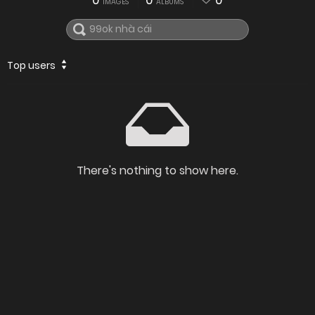
0
0
0
IMAGES
ALBUMS
Top users
There's nothing to show here.