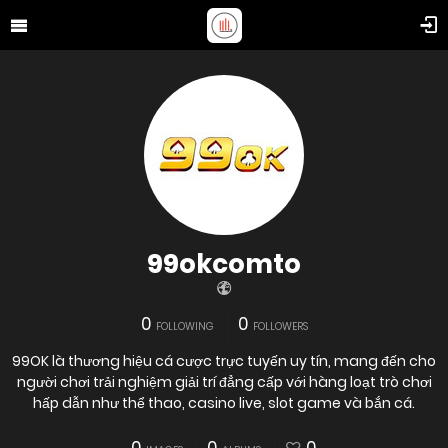
99okcomto
0
0
FOLLOWING
FOLLOWERS
99OK là thương hiệu cá cược trực tuyến uy tín, mang đến cho
người chơi trải nghiệm giải trí đẳng cấp với hàng loạt trò chơi
hấp dẫn như thể thao, casino live, slot game và bắn cá.