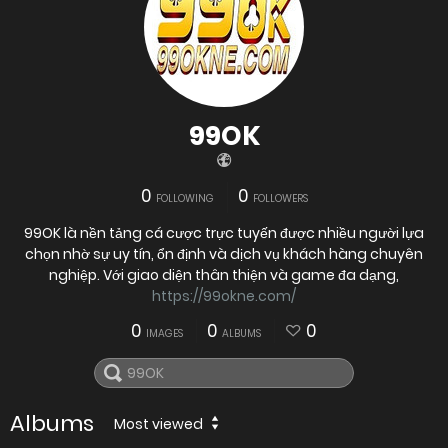
99OK
0
0
FOLLOWING
FOLLOWERS
99OK là nền tảng cá cược trực tuyến được nhiều người lựa
chọn nhờ sự uy tín, ổn định và dịch vụ khách hàng chuyên
nghiệp. Với giao diện thân thiện và game đa dạng,
https://99okne.com/
0
0
0
IMAGES
ALBUMS
Albums
Most viewed