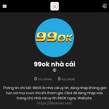
99ok nhà cái
0
0
FOLLOWING
FOLLOWERS
Thông tin chi tiết: 99OK là nhà cái uy tín, đăng nhập không giới
hạn với mọi cược thủ khi tham gia. Click để đăng nhập vào
trang chủ nhà cái uy tín 99OK ngay. Website:
https://99okviet.net/