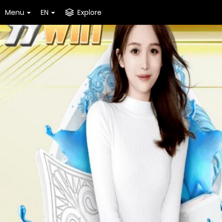
Menu
EN
Explore