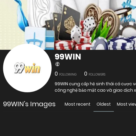
99WIN
0
0
FOLLOWING
FOLLOWERS
99WIN cung cấp hệ sinh thái cá cược với
công nghệ bảo mật cao và giao dịch x
99WIN's Images
Most recent
Oldest
Most vi