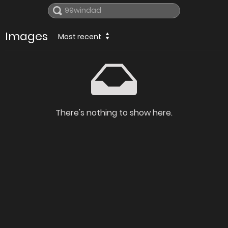
Images
Most recent
There's nothing to show here.